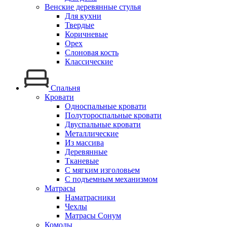
Венские деревянные стулья
Для кухни
Твердые
Коричневые
Орех
Слоновая кость
Классические
Спальня
Кровати
Односпальные кровати
Полутороспальные кровати
Двуспальные кровати
Металлические
Из массива
Деревянные
Тканевые
С мягким изголовьем
С подъемным механизмом
Матрасы
Наматрасники
Чехлы
Матрасы Сонум
Комоды