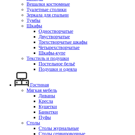
Вешалки костюмные
Туалетные столики
Зеркала для спальни
Тумбы
Шкафы
Одностворчатые
Двустворчатые
Трехстворчатые шкафы
Четырехстворчатые
Шкафы-купе
Текстиль и подушки
Постельное бельё
Подушки и одеяла
Гостиная
Мягкая мебель
Диваны
Кресла
Кушетки
Банкетки
Пуфы
Столы
Столы журнальные
Столы сервировочные