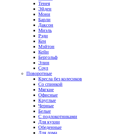
Тенея
Эйден
Мони
Барли
Даксон
Миэль
Рэди
Кен
Мэйтон
Кейн
Бергольф
Элин
Соул
Поворотные
Кресла без колесиков
Со спинкой
Мягкие
Офисные
Круглые
Черные
Белые
С подлокотниками
Для кухни
Обеденные
Для дома