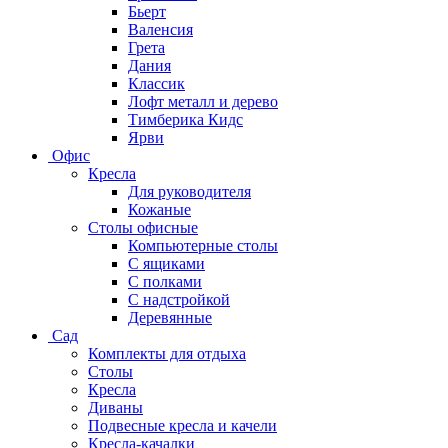
Бьерт
Валенсия
Грета
Дания
Классик
Лофт металл и дерево
Тимберика Кидс
Ярви
Офис
Кресла
Для руководителя
Кожаные
Столы офисные
Компьютерные столы
С ящиками
С полками
С надстройкой
Деревянные
Сад
Комплекты для отдыха
Столы
Кресла
Диваны
Подвесные кресла и качели
Кресла-качалки