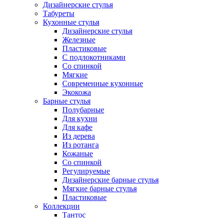
Дизайнерские стулья
Табуреты
Кухонные стулья
Дизайнерские стулья
Железные
Пластиковые
С подлокотниками
Со спинкой
Мягкие
Современные кухонные
Экокожа
Барные стулья
Полубарные
Для кухни
Для кафе
Из дерева
Из ротанга
Кожаные
Со спинкой
Регулируемые
Дизайнерские барные стулья
Мягкие барные стулья
Пластиковые
Коллекции
Тантос