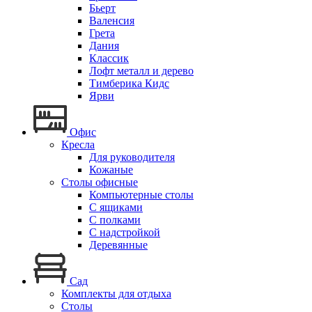
Бьерт
Валенсия
Грета
Дания
Классик
Лофт металл и дерево
Тимберика Кидс
Ярви
Офис
Кресла
Для руководителя
Кожаные
Столы офисные
Компьютерные столы
С ящиками
С полками
С надстройкой
Деревянные
Сад
Комплекты для отдыха
Столы