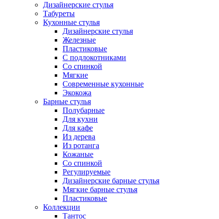
Дизайнерские стулья
Табуреты
Кухонные стулья
Дизайнерские стулья
Железные
Пластиковые
С подлокотниками
Со спинкой
Мягкие
Современные кухонные
Экокожа
Барные стулья
Полубарные
Для кухни
Для кафе
Из дерева
Из ротанга
Кожаные
Со спинкой
Регулируемые
Дизайнерские барные стулья
Мягкие барные стулья
Пластиковые
Коллекции
Тантос