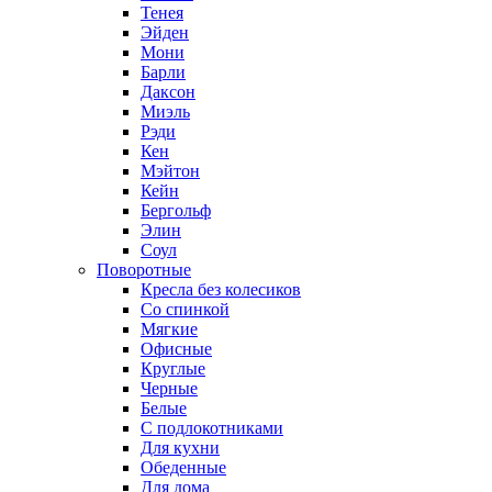
Тенея
Эйден
Мони
Барли
Даксон
Миэль
Рэди
Кен
Мэйтон
Кейн
Бергольф
Элин
Соул
Поворотные
Кресла без колесиков
Со спинкой
Мягкие
Офисные
Круглые
Черные
Белые
С подлокотниками
Для кухни
Обеденные
Для дома