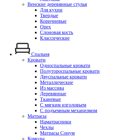
Венские деревянные стулья
Для кухни
Твердые
Коричневые
Орех
Слоновая кость
Классические
Спальня
Кровати
Односпальные кровати
Полутороспальные кровати
Двуспальные кровати
Металлические
Из массива
Деревянные
Тканевые
С мягким изголовьем
С подъемным механизмом
Матрасы
Наматрасники
Чехлы
Матрасы Сонум
Комоды