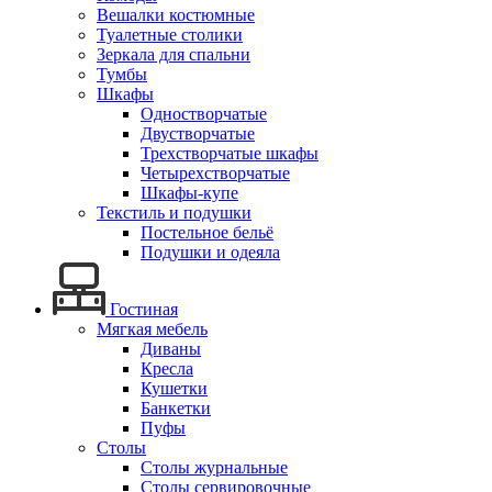
Вешалки костюмные
Туалетные столики
Зеркала для спальни
Тумбы
Шкафы
Одностворчатые
Двустворчатые
Трехстворчатые шкафы
Четырехстворчатые
Шкафы-купе
Текстиль и подушки
Постельное бельё
Подушки и одеяла
Гостиная
Мягкая мебель
Диваны
Кресла
Кушетки
Банкетки
Пуфы
Столы
Столы журнальные
Столы сервировочные