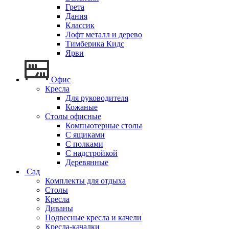
Грета
Дания
Классик
Лофт металл и дерево
Тимберика Кидс
Ярви
Офис
Кресла
Для руководителя
Кожаные
Столы офисные
Компьютерные столы
С ящиками
С полками
С надстройкой
Деревянные
Сад
Комплекты для отдыха
Столы
Кресла
Диваны
Подвесные кресла и качели
Кресла-качалки