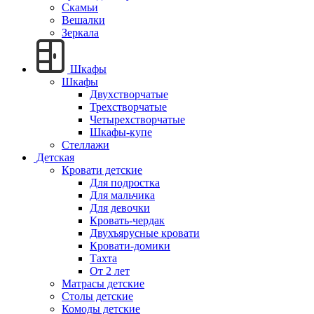
Скамьи
Вешалки
Зеркала
Шкафы
Шкафы
Двухстворчатые
Трехстворчатые
Четырехстворчатые
Шкафы-купе
Стеллажи
Детская
Кровати детские
Для подростка
Для мальчика
Для девочки
Кровать-чердак
Двухъярусные кровати
Кровати-домики
Тахта
От 2 лет
Матрасы детские
Столы детские
Комоды детские