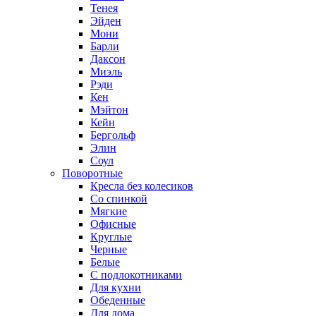
Тенея
Эйден
Мони
Барли
Даксон
Миэль
Рэди
Кен
Мэйтон
Кейн
Бергольф
Элин
Соул
Поворотные
Кресла без колесиков
Со спинкой
Мягкие
Офисные
Круглые
Черные
Белые
С подлокотниками
Для кухни
Обеденные
Для дома