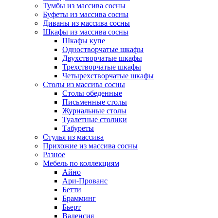
Тумбы из массива сосны
Буфеты из массива сосны
Диваны из массива сосны
Шкафы из массива сосны
Шкафы купе
Одностворчатые шкафы
Двухстворчатые шкафы
Трехстворчатые шкафы
Четырехстворчатые шкафы
Столы из массива сосны
Столы обеденные
Письменные столы
Журнальные столы
Туалетные столики
Табуреты
Стулья из массива
Прихожие из массива сосны
Разное
Мебель по коллекциям
Айно
Ари-Прованс
Бетти
Брамминг
Бьерт
Валенсия