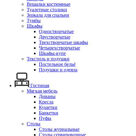
Вешалки костюмные
Туалетные столики
Зеркала для спальни
Тумбы
Шкафы
Одностворчатые
Двустворчатые
Трехстворчатые шкафы
Четырехстворчатые
Шкафы-купе
Текстиль и подушки
Постельное бельё
Подушки и одеяла
Гостиная
Мягкая мебель
Диваны
Кресла
Кушетки
Банкетки
Пуфы
Столы
Столы журнальные
Столы сервировочные