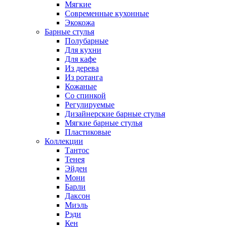
Мягкие
Современные кухонные
Экокожа
Барные стулья
Полубарные
Для кухни
Для кафе
Из дерева
Из ротанга
Кожаные
Со спинкой
Регулируемые
Дизайнерские барные стулья
Мягкие барные стулья
Пластиковые
Коллекции
Тантос
Тенея
Эйден
Мони
Барли
Даксон
Миэль
Рэди
Кен