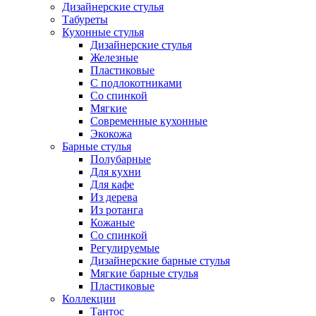
Дизайнерские стулья
Табуреты
Кухонные стулья
Дизайнерские стулья
Железные
Пластиковые
С подлокотниками
Со спинкой
Мягкие
Современные кухонные
Экокожа
Барные стулья
Полубарные
Для кухни
Для кафе
Из дерева
Из ротанга
Кожаные
Со спинкой
Регулируемые
Дизайнерские барные стулья
Мягкие барные стулья
Пластиковые
Коллекции
Тантос