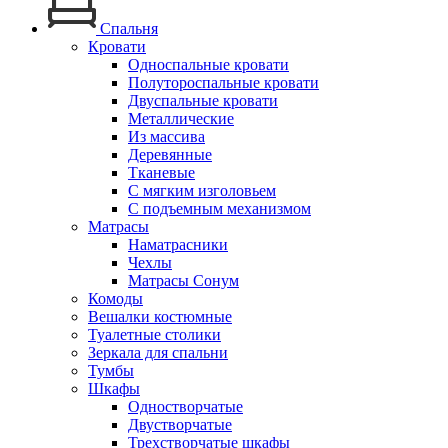
Спальня
Кровати
Односпальные кровати
Полутороспальные кровати
Двуспальные кровати
Металлические
Из массива
Деревянные
Тканевые
С мягким изголовьем
С подъемным механизмом
Матрасы
Наматрасники
Чехлы
Матрасы Сонум
Комоды
Вешалки костюмные
Туалетные столики
Зеркала для спальни
Тумбы
Шкафы
Одностворчатые
Двустворчатые
Трехстворчатые шкафы