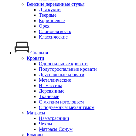
Венские деревянные стулья
Для кухни
Твердые
Коричневые
Орех
Слоновая кость
Классические
Спальня
Кровати
Односпальные кровати
Полутороспальные кровати
Двуспальные кровати
Металлические
Из массива
Деревянные
Тканевые
С мягким изголовьем
С подъемным механизмом
Матрасы
Наматрасники
Чехлы
Матрасы Сонум
Комоды