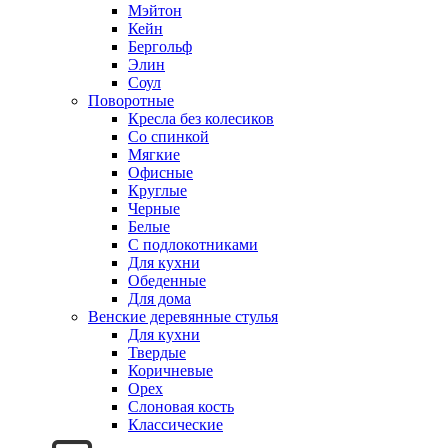
Мэйтон
Кейн
Бергольф
Элин
Соул
Поворотные
Кресла без колесиков
Со спинкой
Мягкие
Офисные
Круглые
Черные
Белые
С подлокотниками
Для кухни
Обеденные
Для дома
Венские деревянные стулья
Для кухни
Твердые
Коричневые
Орех
Слоновая кость
Классические