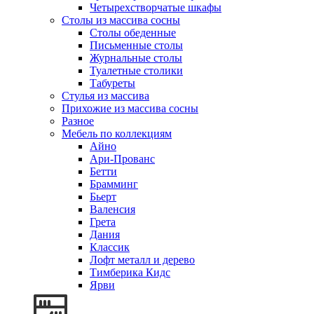
Четырехстворчатые шкафы
Столы из массива сосны
Столы обеденные
Письменные столы
Журнальные столы
Туалетные столики
Табуреты
Стулья из массива
Прихожие из массива сосны
Разное
Мебель по коллекциям
Айно
Ари-Прованс
Бетти
Брамминг
Бьерт
Валенсия
Грета
Дания
Классик
Лофт металл и дерево
Тимберика Кидс
Ярви