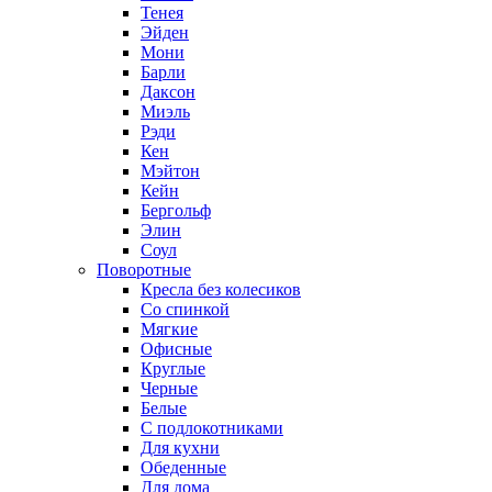
Тенея
Эйден
Мони
Барли
Даксон
Миэль
Рэди
Кен
Мэйтон
Кейн
Бергольф
Элин
Соул
Поворотные
Кресла без колесиков
Со спинкой
Мягкие
Офисные
Круглые
Черные
Белые
С подлокотниками
Для кухни
Обеденные
Для дома