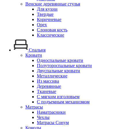
Венские деревянные стулья
Для кухни
Твердые
Коричневые
Орех
Слоновая кость
Классические
Спальня
Кровати
Односпальные кровати
Полутороспальные кровати
Двуспальные кровати
Металлические
Из массива
Деревянные
Тканевые
С мягким изголовьем
С подъемным механизмом
Матрасы
Наматрасники
Чехлы
Матрасы Сонум
Комоды