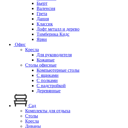
Бьерт
Валенсия
Грета
Дания
Классик
Лофт металл и дерево
Тимберика Кидс
Ярви
Офис
Кресла
Для руководителя
Кожаные
Столы офисные
Компьютерные столы
С ящиками
С полками
С надстройкой
Деревянные
Сад
Комплекты для отдыха
Столы
Кресла
Диваны