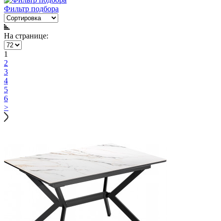
Фильтр подбора
На странице:
1
2
3
4
5
6
>