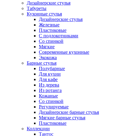
Дизайнерские стулья
Табуреты
Кухонные стулья
Дизайнерские стулья
Железные
Пластиковые
С подлокотниками
Со спинкой
Мягкие
Современные кухонные
Экокожа
Барные стулья
Полубарные
Для кухни
Для кафе
Из дерева
Из ротанга
Кожаные
Со спинкой
Регулируемые
Дизайнерские барные стулья
Мягкие барные стулья
Пластиковые
Коллекции
Тантос