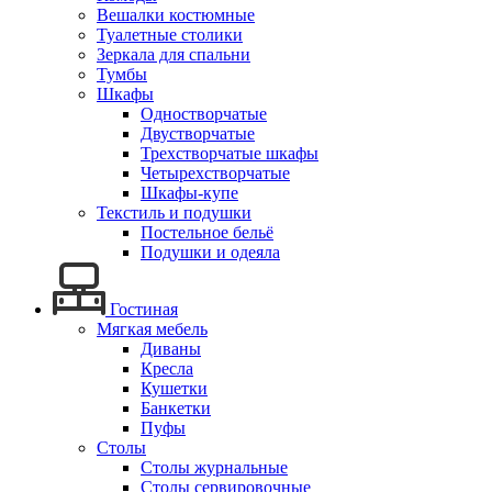
Вешалки костюмные
Туалетные столики
Зеркала для спальни
Тумбы
Шкафы
Одностворчатые
Двустворчатые
Трехстворчатые шкафы
Четырехстворчатые
Шкафы-купе
Текстиль и подушки
Постельное бельё
Подушки и одеяла
Гостиная
Мягкая мебель
Диваны
Кресла
Кушетки
Банкетки
Пуфы
Столы
Столы журнальные
Столы сервировочные