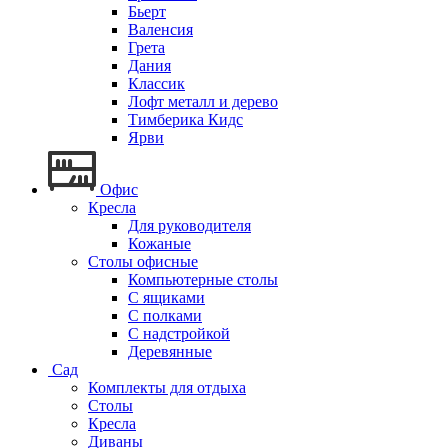
Бьерт
Валенсия
Грета
Дания
Классик
Лофт металл и дерево
Тимберика Кидс
Ярви
Офис
Кресла
Для руководителя
Кожаные
Столы офисные
Компьютерные столы
С ящиками
С полками
С надстройкой
Деревянные
Сад
Комплекты для отдыха
Столы
Кресла
Диваны