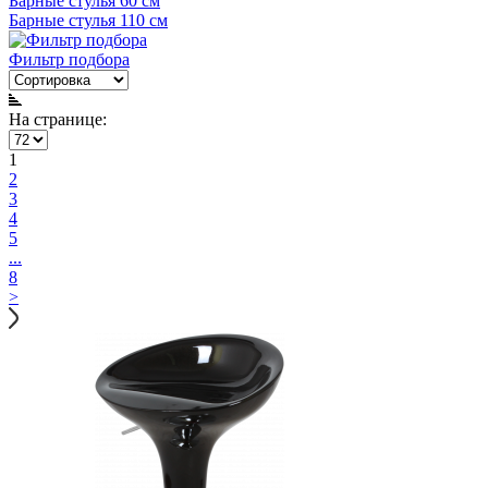
Барные стулья 60 см
Барные стулья 110 см
Фильтр подбора
На странице:
1
2
3
4
5
...
8
>