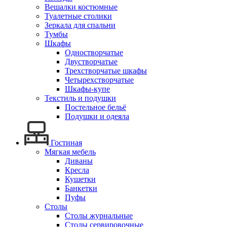
Вешалки костюмные
Туалетные столики
Зеркала для спальни
Тумбы
Шкафы
Одностворчатые
Двустворчатые
Трехстворчатые шкафы
Четырехстворчатые
Шкафы-купе
Текстиль и подушки
Постельное бельё
Подушки и одеяла
Гостиная
Мягкая мебель
Диваны
Кресла
Кушетки
Банкетки
Пуфы
Столы
Столы журнальные
Столы сервировочные