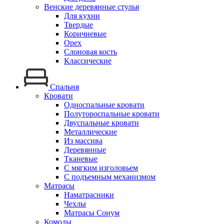
Венские деревянные стулья
Для кухни
Твердые
Коричневые
Орех
Слоновая кость
Классические
Спальня
Кровати
Односпальные кровати
Полутороспальные кровати
Двуспальные кровати
Металлические
Из массива
Деревянные
Тканевые
С мягким изголовьем
С подъемным механизмом
Матрасы
Наматрасники
Чехлы
Матрасы Сонум
Комоды