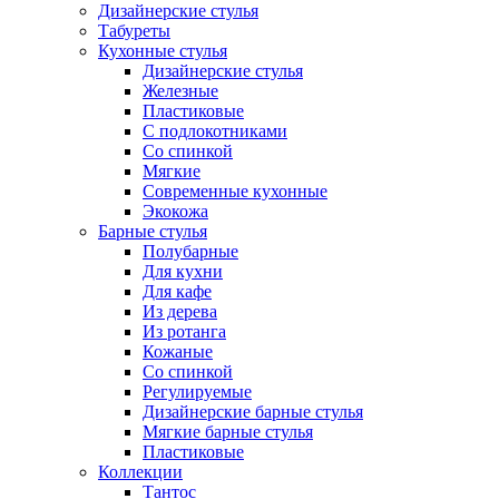
Дизайнерские стулья
Табуреты
Кухонные стулья
Дизайнерские стулья
Железные
Пластиковые
С подлокотниками
Со спинкой
Мягкие
Современные кухонные
Экокожа
Барные стулья
Полубарные
Для кухни
Для кафе
Из дерева
Из ротанга
Кожаные
Со спинкой
Регулируемые
Дизайнерские барные стулья
Мягкие барные стулья
Пластиковые
Коллекции
Тантос