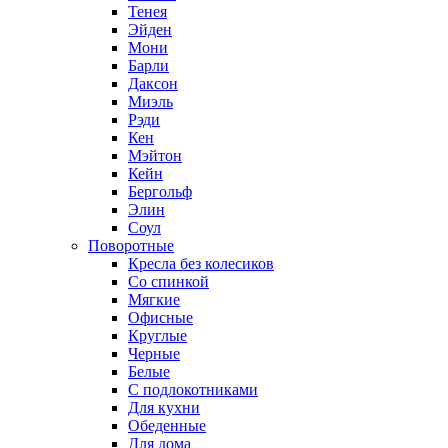
Тенея
Эйден
Мони
Барли
Даксон
Миэль
Рэди
Кен
Мэйтон
Кейн
Бергольф
Элин
Соул
Поворотные
Кресла без колесиков
Со спинкой
Мягкие
Офисные
Круглые
Черные
Белые
С подлокотниками
Для кухни
Обеденные
Для дома