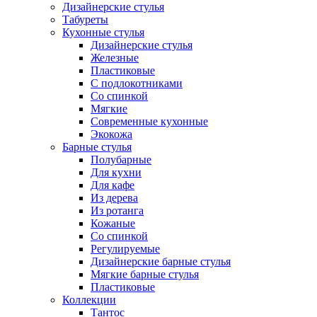
Дизайнерские стулья
Табуреты
Кухонные стулья
Дизайнерские стулья
Железные
Пластиковые
С подлокотниками
Со спинкой
Мягкие
Современные кухонные
Экокожа
Барные стулья
Полубарные
Для кухни
Для кафе
Из дерева
Из ротанга
Кожаные
Со спинкой
Регулируемые
Дизайнерские барные стулья
Мягкие барные стулья
Пластиковые
Коллекции
Тантос