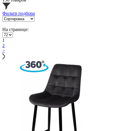
Фильтр подбора
На странице:
1
2
>