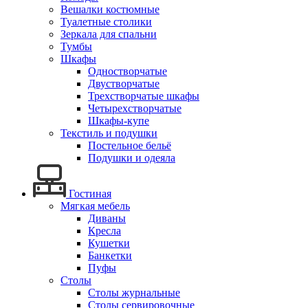
Вешалки костюмные
Туалетные столики
Зеркала для спальни
Тумбы
Шкафы
Одностворчатые
Двустворчатые
Трехстворчатые шкафы
Четырехстворчатые
Шкафы-купе
Текстиль и подушки
Постельное бельё
Подушки и одеяла
Гостиная
Мягкая мебель
Диваны
Кресла
Кушетки
Банкетки
Пуфы
Столы
Столы журнальные
Столы сервировочные