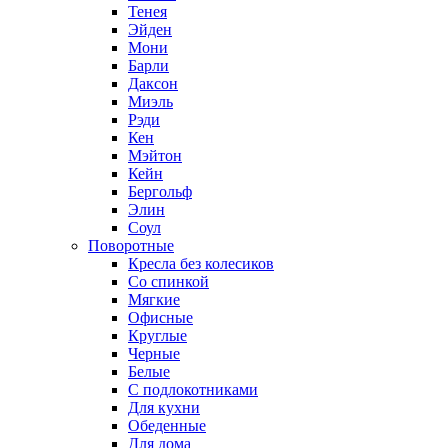
Тенея
Эйден
Мони
Барли
Даксон
Миэль
Рэди
Кен
Мэйтон
Кейн
Бергольф
Элин
Соул
Поворотные
Кресла без колесиков
Со спинкой
Мягкие
Офисные
Круглые
Черные
Белые
С подлокотниками
Для кухни
Обеденные
Для дома