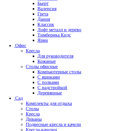
Бьерт
Валенсия
Грета
Дания
Классик
Лофт металл и дерево
Тимберика Кидс
Ярви
Офис
Кресла
Для руководителя
Кожаные
Столы офисные
Компьютерные столы
С ящиками
С полками
С надстройкой
Деревянные
Сад
Комплекты для отдыха
Столы
Кресла
Диваны
Подвесные кресла и качели
Кресла-качалки