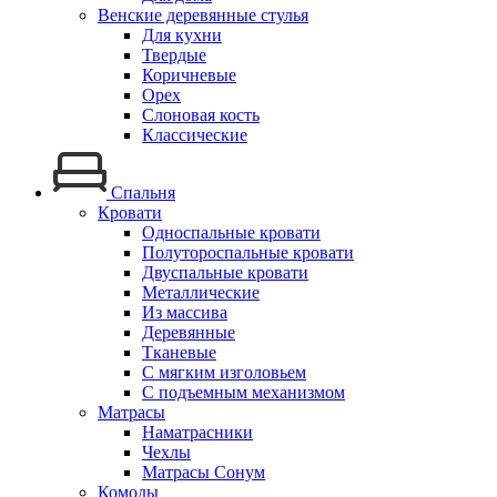
Венские деревянные стулья
Для кухни
Твердые
Коричневые
Орех
Слоновая кость
Классические
Спальня
Кровати
Односпальные кровати
Полутороспальные кровати
Двуспальные кровати
Металлические
Из массива
Деревянные
Тканевые
С мягким изголовьем
С подъемным механизмом
Матрасы
Наматрасники
Чехлы
Матрасы Сонум
Комоды