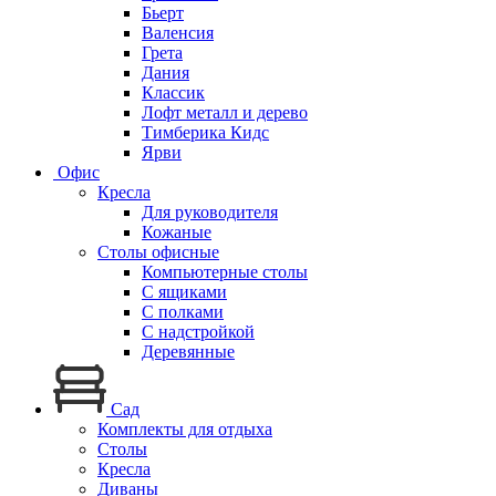
Бьерт
Валенсия
Грета
Дания
Классик
Лофт металл и дерево
Тимберика Кидс
Ярви
Офис
Кресла
Для руководителя
Кожаные
Столы офисные
Компьютерные столы
С ящиками
С полками
С надстройкой
Деревянные
Сад
Комплекты для отдыха
Столы
Кресла
Диваны