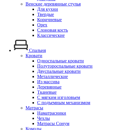
Венские деревянные стулья
Для кухни
Твердые
Коричневые
Орех
Слоновая кость
Классические
Спальня
Кровати
Односпальные кровати
Полутороспальные кровати
Двуспальные кровати
Металлические
Из массива
Деревянные
Тканевые
С мягким изголовьем
С подъемным механизмом
Матрасы
Наматрасники
Чехлы
Матрасы Сонум
Комоды