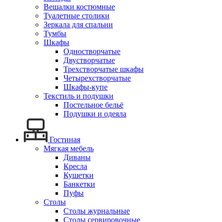
Вешалки костюмные
Туалетные столики
Зеркала для спальни
Тумбы
Шкафы
Одностворчатые
Двустворчатые
Трехстворчатые шкафы
Четырехстворчатые
Шкафы-купе
Текстиль и подушки
Постельное бельё
Подушки и одеяла
Гостиная
Мягкая мебель
Диваны
Кресла
Кушетки
Банкетки
Пуфы
Столы
Столы журнальные
Столы сервировочные