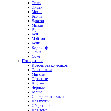
Тенея
Эйден
Мони
Барли
Даксон
Миэль
Рэди
Кен
Мэйтон
Кейн
Бергольф
Элин
Соул
Поворотные
Кресла без колесиков
Со спинкой
Мягкие
Офисные
Круглые
Черные
Белые
С подлокотниками
Для кухни
Обеденные
Для дома