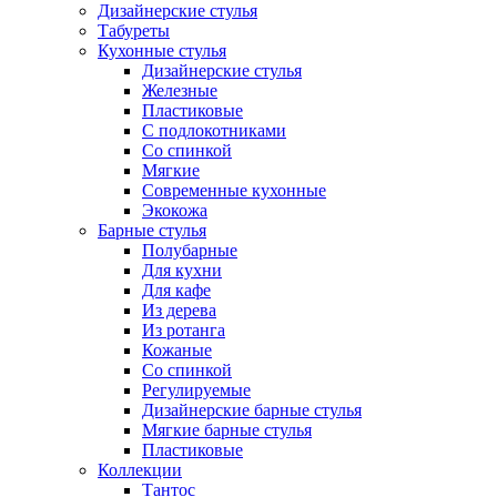
Дизайнерские стулья
Табуреты
Кухонные стулья
Дизайнерские стулья
Железные
Пластиковые
С подлокотниками
Со спинкой
Мягкие
Современные кухонные
Экокожа
Барные стулья
Полубарные
Для кухни
Для кафе
Из дерева
Из ротанга
Кожаные
Со спинкой
Регулируемые
Дизайнерские барные стулья
Мягкие барные стулья
Пластиковые
Коллекции
Тантос