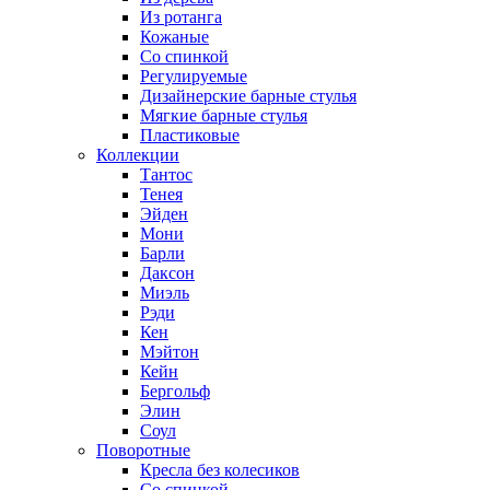
Из ротанга
Кожаные
Со спинкой
Регулируемые
Дизайнерские барные стулья
Мягкие барные стулья
Пластиковые
Коллекции
Тантос
Тенея
Эйден
Мони
Барли
Даксон
Миэль
Рэди
Кен
Мэйтон
Кейн
Бергольф
Элин
Соул
Поворотные
Кресла без колесиков
Со спинкой