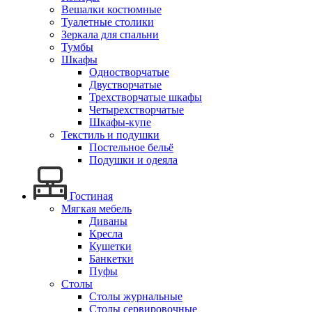
Вешалки костюмные
Туалетные столики
Зеркала для спальни
Тумбы
Шкафы
Одностворчатые
Двустворчатые
Трехстворчатые шкафы
Четырехстворчатые
Шкафы-купе
Текстиль и подушки
Постельное бельё
Подушки и одеяла
Гостиная
Мягкая мебель
Диваны
Кресла
Кушетки
Банкетки
Пуфы
Столы
Столы журнальные
Столы сервировочные