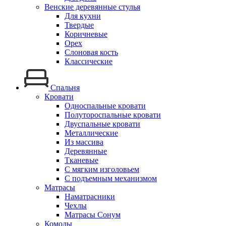
Венские деревянные стулья
Для кухни
Твердые
Коричневые
Орех
Слоновая кость
Классические
Спальня
Кровати
Односпальные кровати
Полутороспальные кровати
Двуспальные кровати
Металлические
Из массива
Деревянные
Тканевые
С мягким изголовьем
С подъемным механизмом
Матрасы
Наматрасники
Чехлы
Матрасы Сонум
Комоды