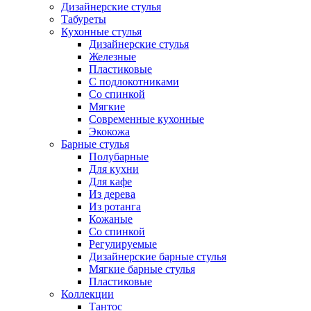
Дизайнерские стулья
Табуреты
Кухонные стулья
Дизайнерские стулья
Железные
Пластиковые
С подлокотниками
Со спинкой
Мягкие
Современные кухонные
Экокожа
Барные стулья
Полубарные
Для кухни
Для кафе
Из дерева
Из ротанга
Кожаные
Со спинкой
Регулируемые
Дизайнерские барные стулья
Мягкие барные стулья
Пластиковые
Коллекции
Тантос