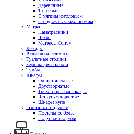
Деревянные
Тканевые
С мягким изголовьем
С подъемным механизмом
Матрасы
Наматрасники
Чехлы
Матрасы Сонум
Комоды
Вешалки костюмные
Туалетные столики
Зеркала для спальни
Тумбы
Шкафы
Одностворчатые
Двустворчатые
Трехстворчатые шкафы
Четырехстворчатые
Шкафы-купе
Текстиль и подушки
Постельное бельё
Подушки и одеяла
Гостиная