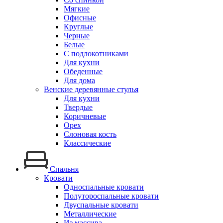
Мягкие
Офисные
Круглые
Черные
Белые
С подлокотниками
Для кухни
Обеденные
Для дома
Венские деревянные стулья
Для кухни
Твердые
Коричневые
Орех
Слоновая кость
Классические
Спальня
Кровати
Односпальные кровати
Полутороспальные кровати
Двуспальные кровати
Металлические
Из массива