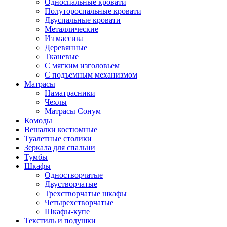
Односпальные кровати
Полутороспальные кровати
Двуспальные кровати
Металлические
Из массива
Деревянные
Тканевые
С мягким изголовьем
С подъемным механизмом
Матрасы
Наматрасники
Чехлы
Матрасы Сонум
Комоды
Вешалки костюмные
Туалетные столики
Зеркала для спальни
Тумбы
Шкафы
Одностворчатые
Двустворчатые
Трехстворчатые шкафы
Четырехстворчатые
Шкафы-купе
Текстиль и подушки