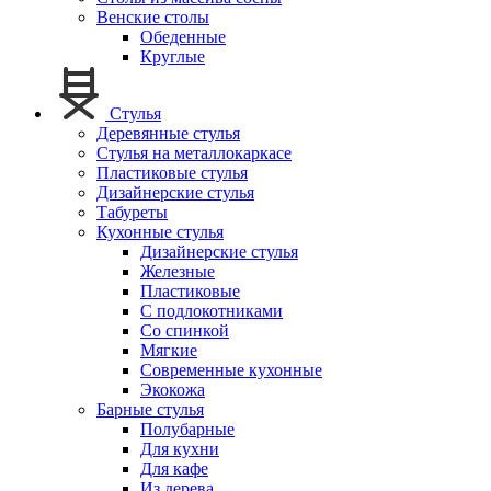
Венские столы
Обеденные
Круглые
Стулья
Деревянные стулья
Стулья на металлокаркасе
Пластиковые стулья
Дизайнерские стулья
Табуреты
Кухонные стулья
Дизайнерские стулья
Железные
Пластиковые
С подлокотниками
Со спинкой
Мягкие
Современные кухонные
Экокожа
Барные стулья
Полубарные
Для кухни
Для кафе
Из дерева