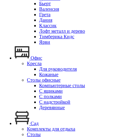
Бьерт
Валенсия
Грета
Дания
Классик
Лофт металл и дерево
Тимберика Кидс
Ярви
Офис
Кресла
Для руководителя
Кожаные
Столы офисные
Компьютерные столы
С ящиками
С полками
С надстройкой
Деревянные
Сад
Комплекты для отдыха
Столы