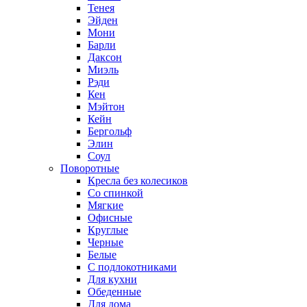
Тенея
Эйден
Мони
Барли
Даксон
Миэль
Рэди
Кен
Мэйтон
Кейн
Бергольф
Элин
Соул
Поворотные
Кресла без колесиков
Со спинкой
Мягкие
Офисные
Круглые
Черные
Белые
С подлокотниками
Для кухни
Обеденные
Для дома