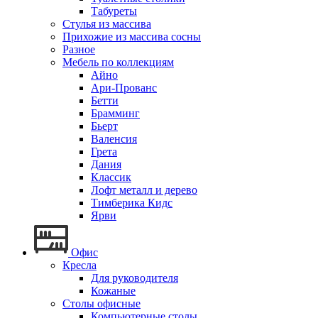
Табуреты
Стулья из массива
Прихожие из массива сосны
Разное
Мебель по коллекциям
Айно
Ари-Прованс
Бетти
Брамминг
Бьерт
Валенсия
Грета
Дания
Классик
Лофт металл и дерево
Тимберика Кидс
Ярви
Офис
Кресла
Для руководителя
Кожаные
Столы офисные
Компьютерные столы