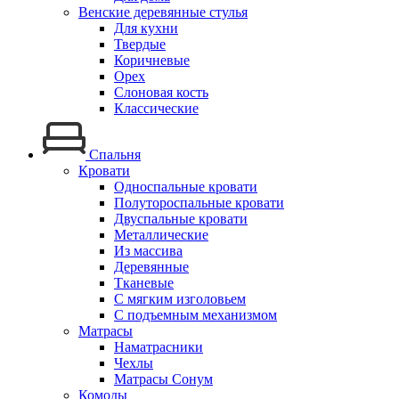
Венские деревянные стулья
Для кухни
Твердые
Коричневые
Орех
Слоновая кость
Классические
Спальня
Кровати
Односпальные кровати
Полутороспальные кровати
Двуспальные кровати
Металлические
Из массива
Деревянные
Тканевые
С мягким изголовьем
С подъемным механизмом
Матрасы
Наматрасники
Чехлы
Матрасы Сонум
Комоды