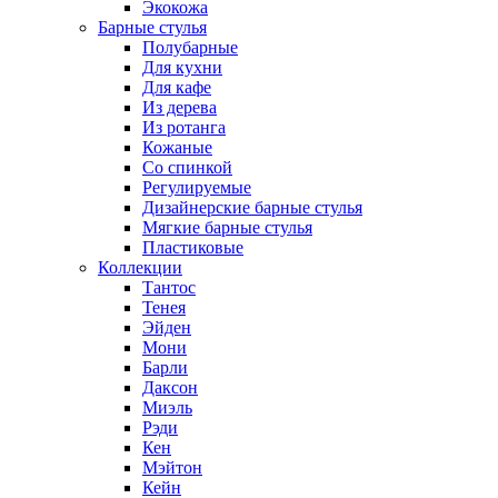
Экокожа
Барные стулья
Полубарные
Для кухни
Для кафе
Из дерева
Из ротанга
Кожаные
Со спинкой
Регулируемые
Дизайнерские барные стулья
Мягкие барные стулья
Пластиковые
Коллекции
Тантос
Тенея
Эйден
Мони
Барли
Даксон
Миэль
Рэди
Кен
Мэйтон
Кейн