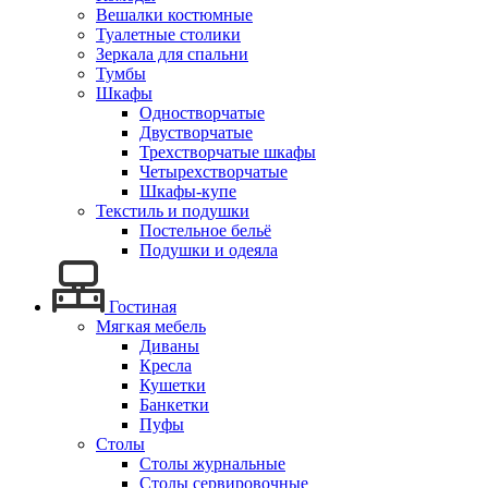
Вешалки костюмные
Туалетные столики
Зеркала для спальни
Тумбы
Шкафы
Одностворчатые
Двустворчатые
Трехстворчатые шкафы
Четырехстворчатые
Шкафы-купе
Текстиль и подушки
Постельное бельё
Подушки и одеяла
Гостиная
Мягкая мебель
Диваны
Кресла
Кушетки
Банкетки
Пуфы
Столы
Столы журнальные
Столы сервировочные