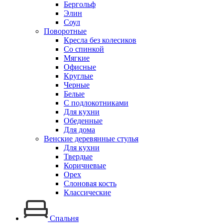
Бергольф
Элин
Соул
Поворотные
Кресла без колесиков
Со спинкой
Мягкие
Офисные
Круглые
Черные
Белые
С подлокотниками
Для кухни
Обеденные
Для дома
Венские деревянные стулья
Для кухни
Твердые
Коричневые
Орех
Слоновая кость
Классические
Спальня