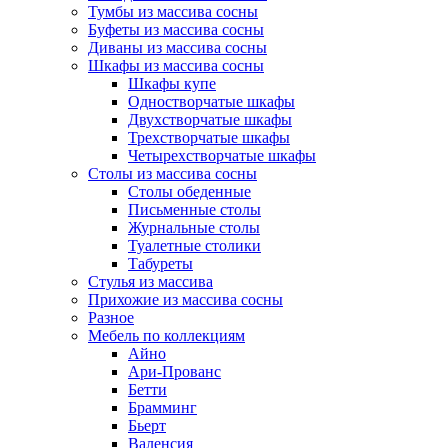
Тумбы из массива сосны
Буфеты из массива сосны
Диваны из массива сосны
Шкафы из массива сосны
Шкафы купе
Одностворчатые шкафы
Двухстворчатые шкафы
Трехстворчатые шкафы
Четырехстворчатые шкафы
Столы из массива сосны
Столы обеденные
Письменные столы
Журнальные столы
Туалетные столики
Табуреты
Стулья из массива
Прихожие из массива сосны
Разное
Мебель по коллекциям
Айно
Ари-Прованс
Бетти
Брамминг
Бьерт
Валенсия