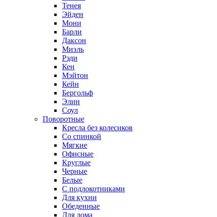
Тенея
Эйден
Мони
Барли
Даксон
Миэль
Рэди
Кен
Мэйтон
Кейн
Бергольф
Элин
Соул
Поворотные
Кресла без колесиков
Со спинкой
Мягкие
Офисные
Круглые
Черные
Белые
С подлокотниками
Для кухни
Обеденные
Для дома