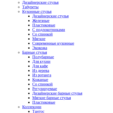
Дизайнерские стулья
Табуреты
Кухонные стулья
Дизайнерские стулья
Железные
Пластиковые
С подлокотниками
Со спинкой
Мягкие
Современные кухонные
Экокожа
Барные стулья
Полубарные
Для кухни
Для кафе
Из дерева
Из ротанга
Кожаные
Со спинкой
Регулируемые
Дизайнерские барные стулья
Мягкие барные стулья
Пластиковые
Коллекции
Тантос