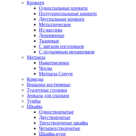
Кровати
Односпальные кровати
Полутороспальные кровати
Двуспальные кровати
Металлические
Из массива
Деревянные
Тканевые
С мягким изголовьем
С подъемным механизмом
Матрасы
Наматрасники
Чехлы
Матрасы Сонум
Комоды
Вешалки костюмные
Туалетные столики
Зеркала для спальни
Тумбы
Шкафы
Одностворчатые
Двустворчатые
Трехстворчатые шкафы
Четырехстворчатые
Шкафы-купе