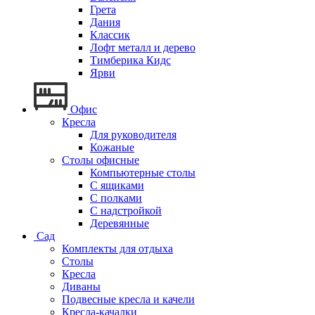
Грета
Дания
Классик
Лофт металл и дерево
Тимберика Кидс
Ярви
Офис
Кресла
Для руководителя
Кожаные
Столы офисные
Компьютерные столы
С ящиками
С полками
С надстройкой
Деревянные
Сад
Комплекты для отдыха
Столы
Кресла
Диваны
Подвесные кресла и качели
Кресла-качалки