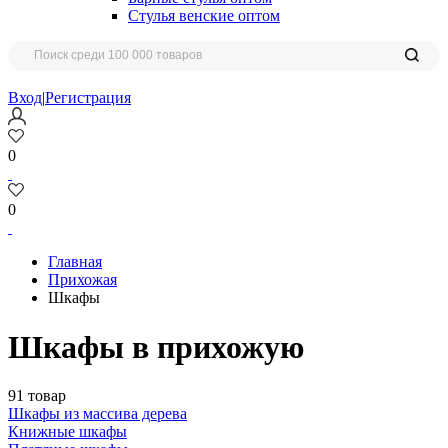
Стулья венские оптом
Вход
|
Регистрация
0
0
Главная
Прихожая
Шкафы
Шкафы в прихожую
91 товар
Шкафы из массива дерева
Книжные шкафы