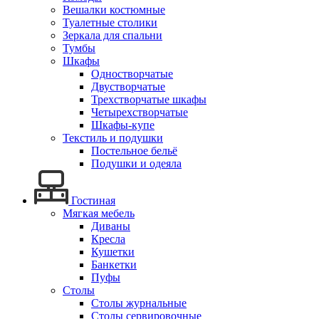
Вешалки костюмные
Туалетные столики
Зеркала для спальни
Тумбы
Шкафы
Одностворчатые
Двустворчатые
Трехстворчатые шкафы
Четырехстворчатые
Шкафы-купе
Текстиль и подушки
Постельное бельё
Подушки и одеяла
Гостиная
Мягкая мебель
Диваны
Кресла
Кушетки
Банкетки
Пуфы
Столы
Столы журнальные
Столы сервировочные