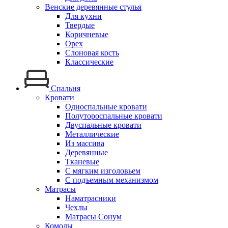
Венские деревянные стулья
Для кухни
Твердые
Коричневые
Орех
Слоновая кость
Классические
Спальня
Кровати
Односпальные кровати
Полутороспальные кровати
Двуспальные кровати
Металлические
Из массива
Деревянные
Тканевые
С мягким изголовьем
С подъемным механизмом
Матрасы
Наматрасники
Чехлы
Матрасы Сонум
Комоды