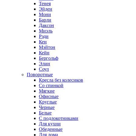
Тенея
Эйден
Мони
Барли
Даксон
Миэль
Рэди
Кен
Мэйтон
Кейн
Бергольф
Элин
Соул
Поворотные
Кресла без колесиков
Со спинкой
Мягкие
Офисные
Круглые
Черные
Белые
С подлокотниками
Для кухни
Обеденные
Для дома