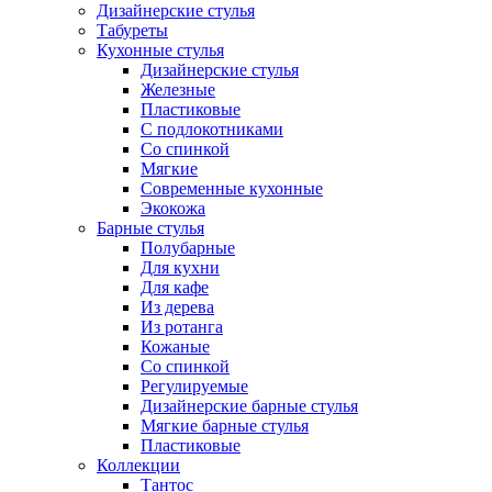
Дизайнерские стулья
Табуреты
Кухонные стулья
Дизайнерские стулья
Железные
Пластиковые
С подлокотниками
Со спинкой
Мягкие
Современные кухонные
Экокожа
Барные стулья
Полубарные
Для кухни
Для кафе
Из дерева
Из ротанга
Кожаные
Со спинкой
Регулируемые
Дизайнерские барные стулья
Мягкие барные стулья
Пластиковые
Коллекции
Тантос