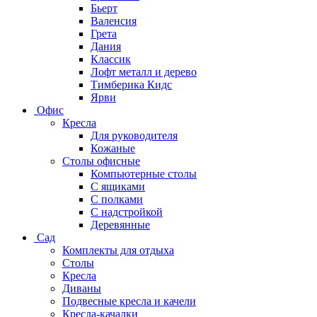
Бьерт
Валенсия
Грета
Дания
Классик
Лофт металл и дерево
Тимберика Кидс
Ярви
Офис
Кресла
Для руководителя
Кожаные
Столы офисные
Компьютерные столы
С ящиками
С полками
С надстройкой
Деревянные
Сад
Комплекты для отдыха
Столы
Кресла
Диваны
Подвесные кресла и качели
Кресла-качалки