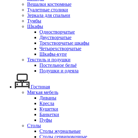
Вешалки костюмные
Туалетные столики
Зеркала для спальни
Тумбы
Шкафы
Одностворчатые
Двустворчатые
Трехстворчатые шкафы
Четырехстворчатые
Шкафы-купе
Текстиль и подушки
Постельное бельё
Подушки и одеяла
Гостиная
Мягкая мебель
Диваны
Кресла
Кушетки
Банкетки
Пуфы
Столы
Столы журнальные
Столы сервировочные