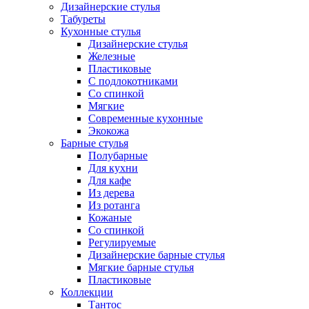
Дизайнерские стулья
Табуреты
Кухонные стулья
Дизайнерские стулья
Железные
Пластиковые
С подлокотниками
Со спинкой
Мягкие
Современные кухонные
Экокожа
Барные стулья
Полубарные
Для кухни
Для кафе
Из дерева
Из ротанга
Кожаные
Со спинкой
Регулируемые
Дизайнерские барные стулья
Мягкие барные стулья
Пластиковые
Коллекции
Тантос