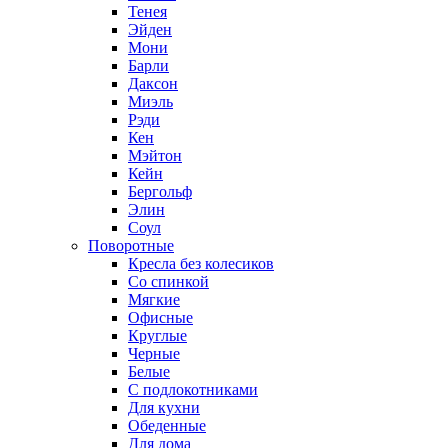
Тенея
Эйден
Мони
Барли
Даксон
Миэль
Рэди
Кен
Мэйтон
Кейн
Бергольф
Элин
Соул
Поворотные
Кресла без колесиков
Со спинкой
Мягкие
Офисные
Круглые
Черные
Белые
С подлокотниками
Для кухни
Обеденные
Для дома