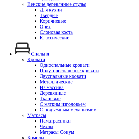
Венские деревянные стулья
Для кухни
Твердые
Коричневые
Орех
Слоновая кость
Классические
Спальня
Кровати
Односпальные кровати
Полутороспальные кровати
Двуспальные кровати
Металлические
Из массива
Деревянные
Тканевые
С мягким изголовьем
С подъемным механизмом
Матрасы
Наматрасники
Чехлы
Матрасы Сонум
Комоды