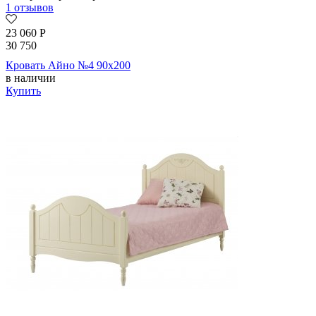
1 отзывов
23 060
Р
30 750
Кровать Айно №4 90х200
в наличии
Купить