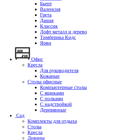
Бьерт
Валенсия
Грета
Дания
Классик
Лофт металл и дерево
Тимберика Кидс
Ярви
Офис
Кресла
Для руководителя
Кожаные
Столы офисные
Компьютерные столы
С ящиками
С полками
С надстройкой
Деревянные
Сад
Комплекты для отдыха
Столы
Кресла
Диваны