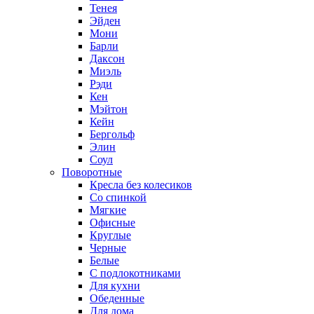
Тенея
Эйден
Мони
Барли
Даксон
Миэль
Рэди
Кен
Мэйтон
Кейн
Бергольф
Элин
Соул
Поворотные
Кресла без колесиков
Со спинкой
Мягкие
Офисные
Круглые
Черные
Белые
С подлокотниками
Для кухни
Обеденные
Для дома