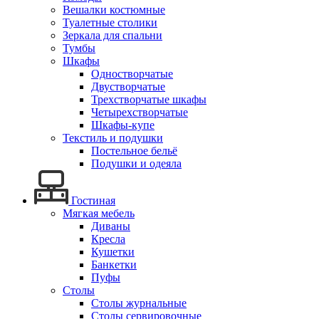
Вешалки костюмные
Туалетные столики
Зеркала для спальни
Тумбы
Шкафы
Одностворчатые
Двустворчатые
Трехстворчатые шкафы
Четырехстворчатые
Шкафы-купе
Текстиль и подушки
Постельное бельё
Подушки и одеяла
Гостиная
Мягкая мебель
Диваны
Кресла
Кушетки
Банкетки
Пуфы
Столы
Столы журнальные
Столы сервировочные