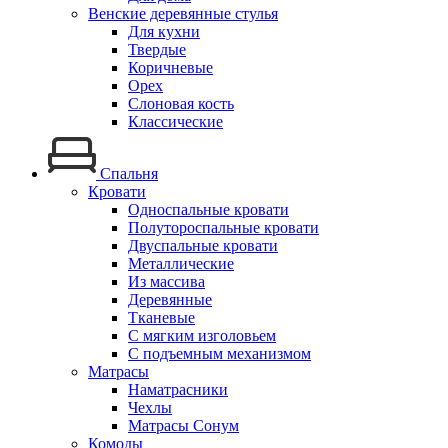
Венские деревянные стулья
Для кухни
Твердые
Коричневые
Орех
Слоновая кость
Классические
Спальня
Кровати
Односпальные кровати
Полутороспальные кровати
Двуспальные кровати
Металлические
Из массива
Деревянные
Тканевые
С мягким изголовьем
С подъемным механизмом
Матрасы
Наматрасники
Чехлы
Матрасы Сонум
Комоды