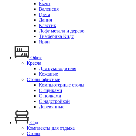
Бьерт
Валенсия
Грета
Дания
Классик
Лофт металл и дерево
Тимберика Кидс
Ярви
Офис
Кресла
Для руководителя
Кожаные
Столы офисные
Компьютерные столы
С ящиками
С полками
С надстройкой
Деревянные
Сад
Комплекты для отдыха
Столы