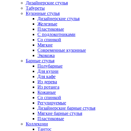
Дизайнерские стулья
Табуреты
Кухонные стулья
Дизайнерские стулья
Железные
Пластиковые
С подлокотниками
Со спинкой
Мягкие
Современные кухонные
Экокожа
Барные стулья
Полубарные
Для кухни
Для кафе
Из дерева
Из ротанга
Кожаные
Со спинкой
Регулируемые
Дизайнерские барные стулья
Мягкие барные стулья
Пластиковые
Коллекции
Тантос