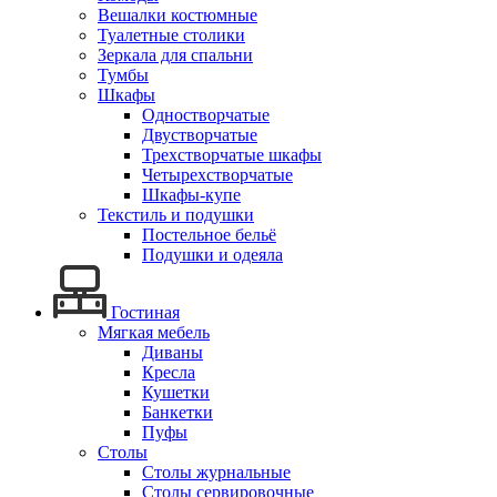
Вешалки костюмные
Туалетные столики
Зеркала для спальни
Тумбы
Шкафы
Одностворчатые
Двустворчатые
Трехстворчатые шкафы
Четырехстворчатые
Шкафы-купе
Текстиль и подушки
Постельное бельё
Подушки и одеяла
Гостиная
Мягкая мебель
Диваны
Кресла
Кушетки
Банкетки
Пуфы
Столы
Столы журнальные
Столы сервировочные