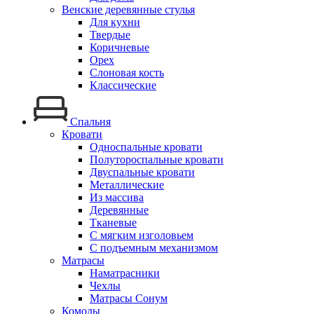
Венские деревянные стулья
Для кухни
Твердые
Коричневые
Орех
Слоновая кость
Классические
Спальня
Кровати
Односпальные кровати
Полутороспальные кровати
Двуспальные кровати
Металлические
Из массива
Деревянные
Тканевые
С мягким изголовьем
С подъемным механизмом
Матрасы
Наматрасники
Чехлы
Матрасы Сонум
Комоды