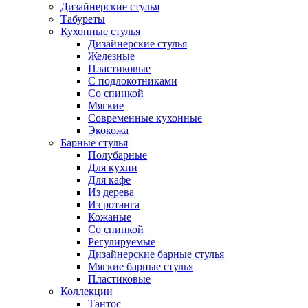
Дизайнерские стулья
Табуреты
Кухонные стулья
Дизайнерские стулья
Железные
Пластиковые
С подлокотниками
Со спинкой
Мягкие
Современные кухонные
Экокожа
Барные стулья
Полубарные
Для кухни
Для кафе
Из дерева
Из ротанга
Кожаные
Со спинкой
Регулируемые
Дизайнерские барные стулья
Мягкие барные стулья
Пластиковые
Коллекции
Тантос