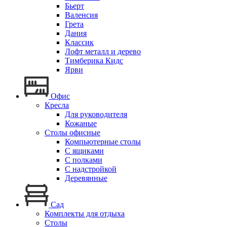
Бьерт
Валенсия
Грета
Дания
Классик
Лофт металл и дерево
Тимберика Кидс
Ярви
Офис
Кресла
Для руководителя
Кожаные
Столы офисные
Компьютерные столы
С ящиками
С полками
С надстройкой
Деревянные
Сад
Комплекты для отдыха
Столы