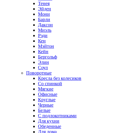
Тенея
Эйден
Мони
Барли
Даксон
Миэль
Рэди
Кен
Мэйтон
Кейн
Бергольф
Элин
Соул
Поворотные
Кресла без колесиков
Со спинкой
Мягкие
Офисные
Круглые
Черные
Белые
С подлокотниками
Для кухни
Обеденные
Для дома