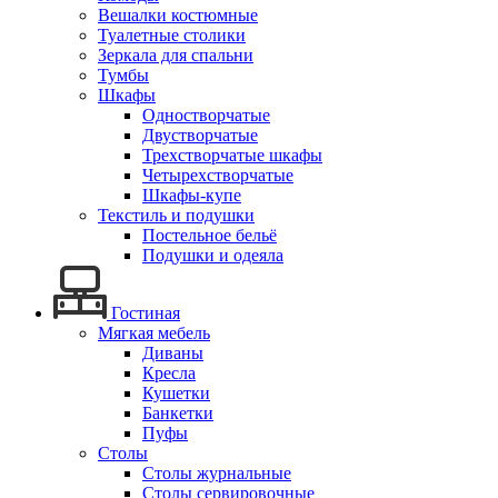
Вешалки костюмные
Туалетные столики
Зеркала для спальни
Тумбы
Шкафы
Одностворчатые
Двустворчатые
Трехстворчатые шкафы
Четырехстворчатые
Шкафы-купе
Текстиль и подушки
Постельное бельё
Подушки и одеяла
Гостиная
Мягкая мебель
Диваны
Кресла
Кушетки
Банкетки
Пуфы
Столы
Столы журнальные
Столы сервировочные