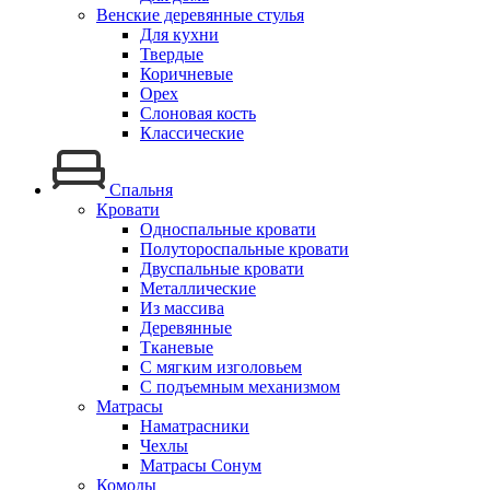
Венские деревянные стулья
Для кухни
Твердые
Коричневые
Орех
Слоновая кость
Классические
Спальня
Кровати
Односпальные кровати
Полутороспальные кровати
Двуспальные кровати
Металлические
Из массива
Деревянные
Тканевые
С мягким изголовьем
С подъемным механизмом
Матрасы
Наматрасники
Чехлы
Матрасы Сонум
Комоды