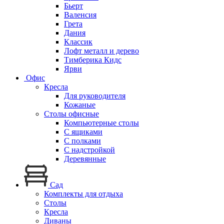
Бьерт
Валенсия
Грета
Дания
Классик
Лофт металл и дерево
Тимберика Кидс
Ярви
Офис
Кресла
Для руководителя
Кожаные
Столы офисные
Компьютерные столы
С ящиками
С полками
С надстройкой
Деревянные
Сад
Комплекты для отдыха
Столы
Кресла
Диваны