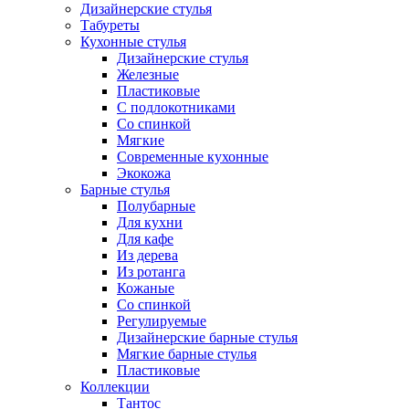
Дизайнерские стулья
Табуреты
Кухонные стулья
Дизайнерские стулья
Железные
Пластиковые
С подлокотниками
Со спинкой
Мягкие
Современные кухонные
Экокожа
Барные стулья
Полубарные
Для кухни
Для кафе
Из дерева
Из ротанга
Кожаные
Со спинкой
Регулируемые
Дизайнерские барные стулья
Мягкие барные стулья
Пластиковые
Коллекции
Тантос