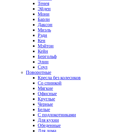
Тенея
Эйден
Мони
Барли
Даксон
Миэль
Рэди
Кен
Мэйтон
Кейн
Бергольф
Элин
Соул
Поворотные
Кресла без колесиков
Со спинкой
Мягкие
Офисные
Круглые
Черные
Белые
С подлокотниками
Для кухни
Обеденные
Для дома