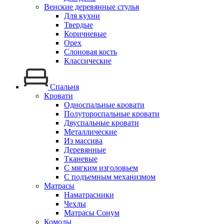
Венские деревянные стулья
Для кухни
Твердые
Коричневые
Орех
Слоновая кость
Классические
Спальня
Кровати
Односпальные кровати
Полутороспальные кровати
Двуспальные кровати
Металлические
Из массива
Деревянные
Тканевые
С мягким изголовьем
С подъемным механизмом
Матрасы
Наматрасники
Чехлы
Матрасы Сонум
Комоды