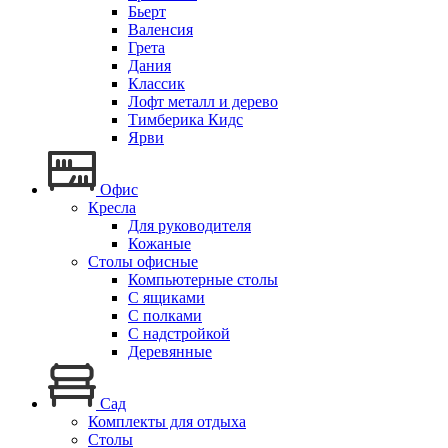
Бьерт
Валенсия
Грета
Дания
Классик
Лофт металл и дерево
Тимберика Кидс
Ярви
Офис
Кресла
Для руководителя
Кожаные
Столы офисные
Компьютерные столы
С ящиками
С полками
С надстройкой
Деревянные
Сад
Комплекты для отдыха
Столы