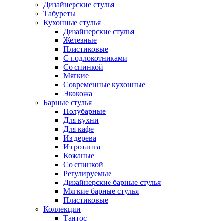
Дизайнерские стулья
Табуреты
Кухонные стулья
Дизайнерские стулья
Железные
Пластиковые
С подлокотниками
Со спинкой
Мягкие
Современные кухонные
Экокожа
Барные стулья
Полубарные
Для кухни
Для кафе
Из дерева
Из ротанга
Кожаные
Со спинкой
Регулируемые
Дизайнерские барные стулья
Мягкие барные стулья
Пластиковые
Коллекции
Тантос