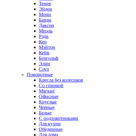
Тенея
Эйден
Мони
Барли
Даксон
Миэль
Рэди
Кен
Мэйтон
Кейн
Бергольф
Элин
Соул
Поворотные
Кресла без колесиков
Со спинкой
Мягкие
Офисные
Круглые
Черные
Белые
С подлокотниками
Для кухни
Обеденные
Для дома