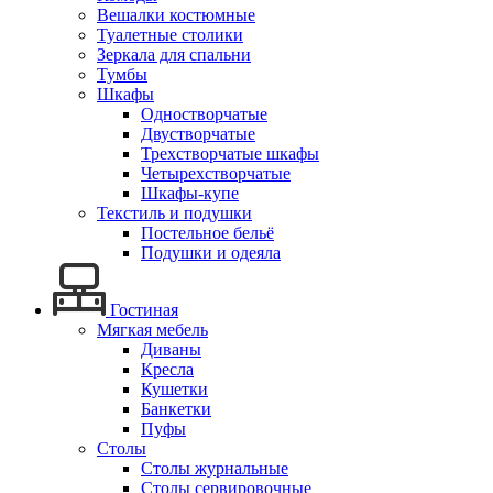
Вешалки костюмные
Туалетные столики
Зеркала для спальни
Тумбы
Шкафы
Одностворчатые
Двустворчатые
Трехстворчатые шкафы
Четырехстворчатые
Шкафы-купе
Текстиль и подушки
Постельное бельё
Подушки и одеяла
Гостиная
Мягкая мебель
Диваны
Кресла
Кушетки
Банкетки
Пуфы
Столы
Столы журнальные
Столы сервировочные